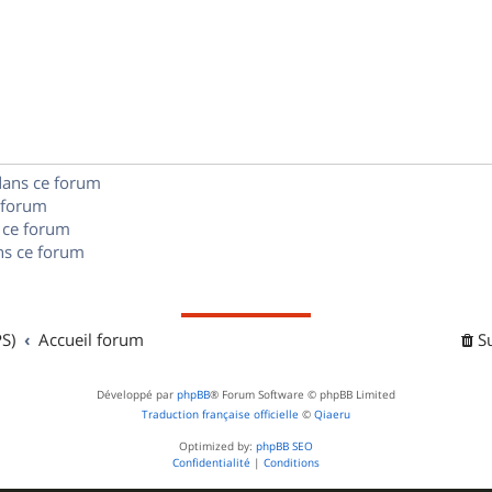
p
s
n
é
e
o
s
p
s
n
e
o
s
s
n
e
dans ce forum
s
s
 forum
e
 ce forum
s ce forum
s
S)
Accueil forum
S
Développé par
phpBB
® Forum Software © phpBB Limited
Traduction française officielle
©
Qiaeru
Optimized by:
phpBB SEO
Confidentialité
|
Conditions