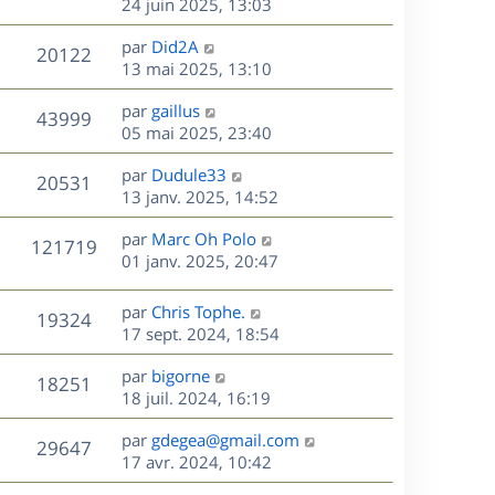
e
e
e
24 juin 2025, 13:03
i
m
s
r
u
e
e
a
s
D
par
Did2A
n
r
V
s
20122
g
e
e
13 mai 2025, 13:10
i
m
s
e
r
u
e
e
a
s
D
par
gaillus
n
r
V
s
43999
g
e
e
05 mai 2025, 23:40
i
m
s
e
r
u
e
e
a
s
D
par
Dudule33
n
r
V
s
20531
g
e
e
13 janv. 2025, 14:52
i
m
s
e
r
u
e
e
a
s
D
par
Marc Oh Polo
n
r
V
s
121719
g
e
e
01 janv. 2025, 20:47
i
m
s
e
r
u
e
e
a
s
n
r
s
D
g
par
Chris Tophe.
V
19324
e
i
m
s
e
e
17 sept. 2024, 18:54
e
e
a
r
u
s
r
s
D
g
par
bigorne
n
V
18251
m
s
e
e
e
18 juil. 2024, 16:19
i
e
a
r
u
e
s
s
D
g
par
gdegea@gmail.com
n
r
V
29647
s
e
e
e
17 avr. 2024, 10:42
i
m
a
r
u
e
e