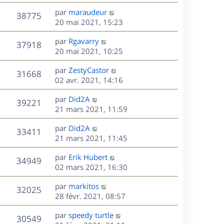
r
u
e
e
a
s
D
par
maraudeur
n
r
V
s
38775
g
e
e
20 mai 2021, 15:23
i
m
s
e
r
u
e
e
a
s
D
par
Rgavarry
n
r
V
s
37918
g
e
e
20 mai 2021, 10:25
i
m
s
e
r
u
e
e
a
s
D
par
ZestyCastor
n
r
V
s
31668
g
e
e
02 avr. 2021, 14:16
i
m
s
e
r
u
e
e
a
s
D
par
Did2A
n
r
V
s
39221
g
e
e
21 mars 2021, 11:59
i
m
s
e
r
u
e
e
a
s
D
par
Did2A
n
r
V
s
33411
g
e
e
21 mars 2021, 11:45
i
m
s
e
r
u
e
e
a
s
D
par
Erik Hubert
n
r
V
s
34949
g
e
e
02 mars 2021, 16:30
i
m
s
e
r
u
e
e
a
s
D
par
markitos
n
r
V
s
32025
g
e
e
28 févr. 2021, 08:57
i
m
s
e
r
u
e
e
a
s
D
par
speedy turtle
n
r
V
s
30549
g