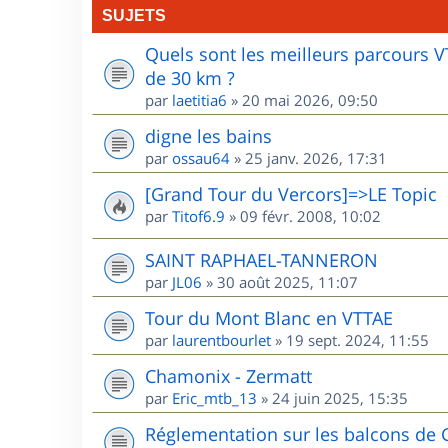
SUJETS
Quels sont les meilleurs parcours 
de 30 km ?
par
laetitia6
»
20 mai 2026, 09:50
digne les bains
par
ossau64
»
25 janv. 2026, 17:31
[Grand Tour du Vercors]=>LE Topic
par
Titof6.9
»
09 févr. 2008, 10:02
SAINT RAPHAEL-TANNERON
par
JL06
»
30 août 2025, 11:07
Tour du Mont Blanc en VTTAE
par
laurentbourlet
»
19 sept. 2024, 11:55
Chamonix - Zermatt
par
Eric_mtb_13
»
24 juin 2025, 15:35
Réglementation sur les balcons de