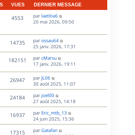
S
VUES
DERNIER MESSAGE
D
par
laetitia6
V
4553
e
20 mai 2026, 09:50
r
u
n
e
i
D
par
ossau64
V
14735
e
e
25 janv. 2026, 17:31
s
r
r
u
m
D
par
cMarsu
n
V
182151
e
e
e
17 janv. 2026, 19:11
i
s
r
u
e
s
s
n
r
D
par
JL06
V
26947
e
a
i
m
e
30 août 2025, 11:07
g
e
e
r
u
s
e
r
s
D
par
joel00
n
V
24184
m
s
e
e
27 août 2025, 14:18
i
e
a
r
u
e
s
s
D
g
par
Eric_mtb_13
n
r
V
16937
s
e
e
e
24 juin 2025, 15:36
i
m
a
r
u
e
e
s
D
g
par
Gatafan
n
r
V
s
17315