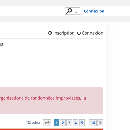
Connexion
Inscription
Connexion
st
organisations de randonnées improvisées, la
Page
1
sur
16
452 sujets
1
2
3
4
5
16
Suivant
…