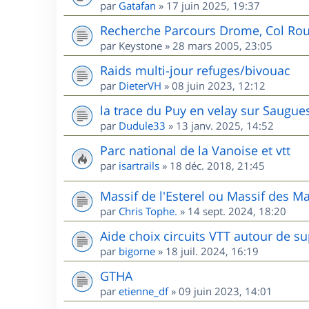
par
Gatafan
»
17 juin 2025, 19:37
Recherche Parcours Drome, Col Rou
par
Keystone
»
28 mars 2005, 23:05
Raids multi-jour refuges/bivouac
par
DieterVH
»
08 juin 2023, 12:12
la trace du Puy en velay sur Saugue
par
Dudule33
»
13 janv. 2025, 14:52
Parc national de la Vanoise et vtt
par
isartrails
»
18 déc. 2018, 21:45
Massif de l'Esterel ou Massif des M
par
Chris Tophe.
»
14 sept. 2024, 18:20
Aide choix circuits VTT autour de s
par
bigorne
»
18 juil. 2024, 16:19
GTHA
par
etienne_df
»
09 juin 2023, 14:01