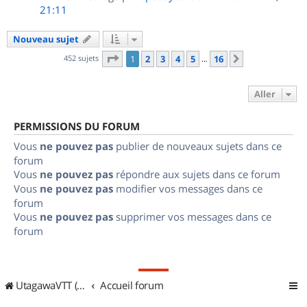
21:11
Nouveau sujet
Page
1
sur
16
452 sujets
1
2
3
4
5
16
Suivant
…
Aller
PERMISSIONS DU FORUM
Vous
ne pouvez pas
publier de nouveaux sujets dans ce
forum
Vous
ne pouvez pas
répondre aux sujets dans ce forum
Vous
ne pouvez pas
modifier vos messages dans ce
forum
Vous
ne pouvez pas
supprimer vos messages dans ce
forum
UtagawaVTT (Randos VTT et VTTAE avec traces GPS)
Accueil forum