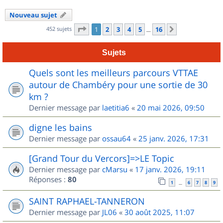
Nouveau sujet
Page
1
sur
16
452 sujets
1
2
3
4
5
16
Suivant
…
Sujets
Quels sont les meilleurs parcours VTTAE
autour de Chambéry pour une sortie de 30
km ?
Dernier message par
laetitia6
«
20 mai 2026, 09:50
digne les bains
Dernier message par
ossau64
«
25 janv. 2026, 17:31
[Grand Tour du Vercors]=>LE Topic
Dernier message par
cMarsu
«
17 janv. 2026, 19:11
Réponses :
80
1
6
7
8
9
…
SAINT RAPHAEL-TANNERON
Dernier message par
JL06
«
30 août 2025, 11:07