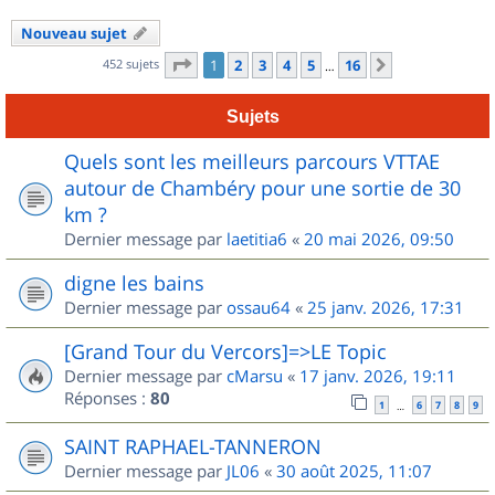
Nouveau sujet
Page
1
sur
16
452 sujets
1
2
3
4
5
16
Suivant
…
Sujets
Quels sont les meilleurs parcours VTTAE
autour de Chambéry pour une sortie de 30
km ?
Dernier message par
laetitia6
«
20 mai 2026, 09:50
digne les bains
Dernier message par
ossau64
«
25 janv. 2026, 17:31
[Grand Tour du Vercors]=>LE Topic
Dernier message par
cMarsu
«
17 janv. 2026, 19:11
Réponses :
80
1
6
7
8
9
…
SAINT RAPHAEL-TANNERON
Dernier message par
JL06
«
30 août 2025, 11:07