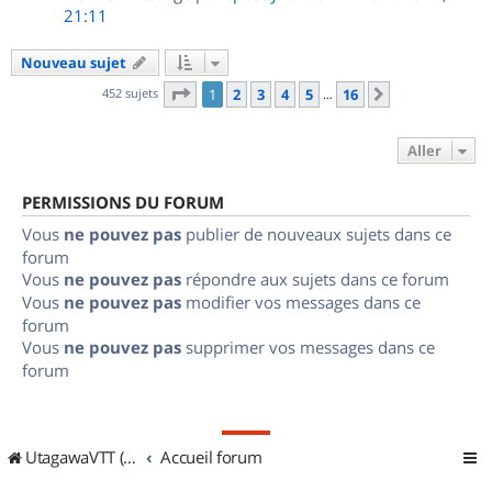
21:11
Nouveau sujet
Page
1
sur
16
452 sujets
1
2
3
4
5
16
Suivant
…
Aller
PERMISSIONS DU FORUM
Vous
ne pouvez pas
publier de nouveaux sujets dans ce
forum
Vous
ne pouvez pas
répondre aux sujets dans ce forum
Vous
ne pouvez pas
modifier vos messages dans ce
forum
Vous
ne pouvez pas
supprimer vos messages dans ce
forum
UtagawaVTT (Randos VTT et VTTAE avec traces GPS)
Accueil forum