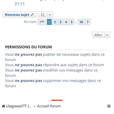
21:11
Nouveau sujet
Page
1
sur
16
452 sujets
1
2
3
4
5
16
Suivant
…
Aller
PERMISSIONS DU FORUM
Vous
ne pouvez pas
publier de nouveaux sujets dans ce
forum
Vous
ne pouvez pas
répondre aux sujets dans ce forum
Vous
ne pouvez pas
modifier vos messages dans ce
forum
Vous
ne pouvez pas
supprimer vos messages dans ce
forum
UtagawaVTT (Randos VTT et VTTAE avec traces GPS)
Accueil forum