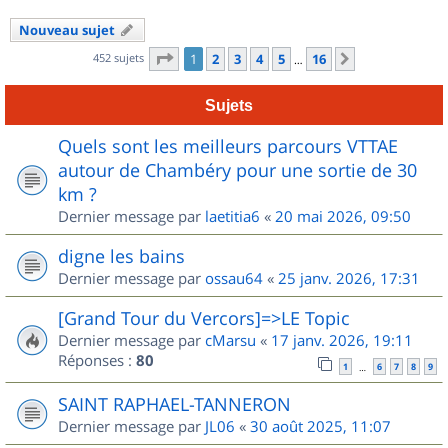
Nouveau sujet
Page
1
sur
16
452 sujets
1
2
3
4
5
16
Suivant
…
Sujets
Quels sont les meilleurs parcours VTTAE
autour de Chambéry pour une sortie de 30
km ?
Dernier message par
laetitia6
«
20 mai 2026, 09:50
digne les bains
Dernier message par
ossau64
«
25 janv. 2026, 17:31
[Grand Tour du Vercors]=>LE Topic
Dernier message par
cMarsu
«
17 janv. 2026, 19:11
Réponses :
80
1
6
7
8
9
…
SAINT RAPHAEL-TANNERON
Dernier message par
JL06
«
30 août 2025, 11:07