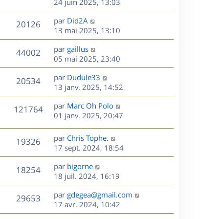
e
e
e
24 juin 2025, 13:03
i
m
s
r
u
e
e
a
s
D
par
Did2A
n
r
V
s
20126
g
e
e
13 mai 2025, 13:10
i
m
s
e
r
u
e
e
a
s
D
par
gaillus
n
r
V
s
44002
g
e
e
05 mai 2025, 23:40
i
m
s
e
r
u
e
e
a
s
D
par
Dudule33
n
r
V
s
20534
g
e
e
13 janv. 2025, 14:52
i
m
s
e
r
u
e
e
a
s
D
par
Marc Oh Polo
n
r
V
s
121764
g
e
e
01 janv. 2025, 20:47
i
m
s
e
r
u
e
e
a
s
n
r
s
D
g
par
Chris Tophe.
V
19326
e
i
m
s
e
e
17 sept. 2024, 18:54
e
e
a
r
u
s
r
s
D
g
par
bigorne
n
V
18254
m
s
e
e
e
18 juil. 2024, 16:19
i
e
a
r
u
e
s
s
D
g
par
gdegea@gmail.com
n
r
V
29653
s
e
e
e
17 avr. 2024, 10:42
i
m
a
r
u
e
e