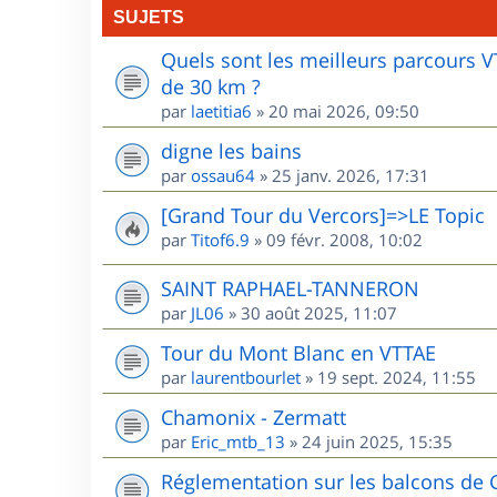
SUJETS
Quels sont les meilleurs parcours 
de 30 km ?
par
laetitia6
»
20 mai 2026, 09:50
digne les bains
par
ossau64
»
25 janv. 2026, 17:31
[Grand Tour du Vercors]=>LE Topic
par
Titof6.9
»
09 févr. 2008, 10:02
SAINT RAPHAEL-TANNERON
par
JL06
»
30 août 2025, 11:07
Tour du Mont Blanc en VTTAE
par
laurentbourlet
»
19 sept. 2024, 11:55
Chamonix - Zermatt
par
Eric_mtb_13
»
24 juin 2025, 15:35
Réglementation sur les balcons de