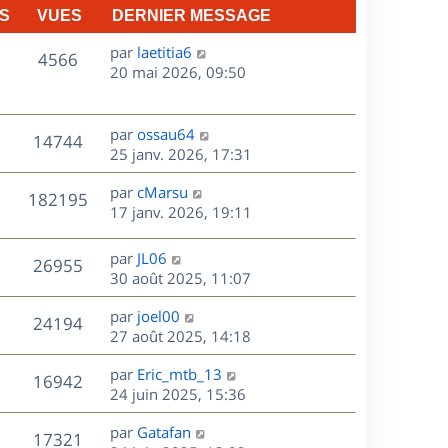
S
VUES
DERNIER MESSAGE
D
par
laetitia6
V
4566
e
20 mai 2026, 09:50
r
u
n
e
i
D
par
ossau64
V
14744
e
e
25 janv. 2026, 17:31
s
r
r
u
m
D
par
cMarsu
n
V
182195
e
e
e
17 janv. 2026, 19:11
i
s
r
u
e
s
s
n
r
D
par
JL06
V
26955
e
a
i
m
e
30 août 2025, 11:07
g
e
e
r
u
s
e
r
s
D
par
joel00
n
V
24194
m
s
e
e
27 août 2025, 14:18
i
e
a
r
u
e
s
s
D
g
par
Eric_mtb_13
n
r
V
16942
s
e
e
e
24 juin 2025, 15:36
i
m
a
r
u
e
e
s
D
g
par
Gatafan
n
r
V
s
17321