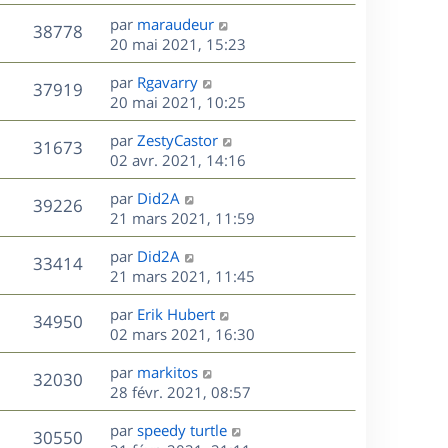
r
u
e
e
a
s
D
par
maraudeur
n
r
V
s
38778
g
e
e
20 mai 2021, 15:23
i
m
s
e
r
u
e
e
a
s
D
par
Rgavarry
n
r
V
s
37919
g
e
e
20 mai 2021, 10:25
i
m
s
e
r
u
e
e
a
s
D
par
ZestyCastor
n
r
V
s
31673
g
e
e
02 avr. 2021, 14:16
i
m
s
e
r
u
e
e
a
s
D
par
Did2A
n
r
V
s
39226
g
e
e
21 mars 2021, 11:59
i
m
s
e
r
u
e
e
a
s
D
par
Did2A
n
r
V
s
33414
g
e
e
21 mars 2021, 11:45
i
m
s
e
r
u
e
e
a
s
D
par
Erik Hubert
n
r
V
s
34950
g
e
e
02 mars 2021, 16:30
i
m
s
e
r
u
e
e
a
s
D
par
markitos
n
r
V
s
32030
g
e
e
28 févr. 2021, 08:57
i
m
s
e
r
u
e
e
a
s
D
par
speedy turtle
n
r
V
s
30550
g