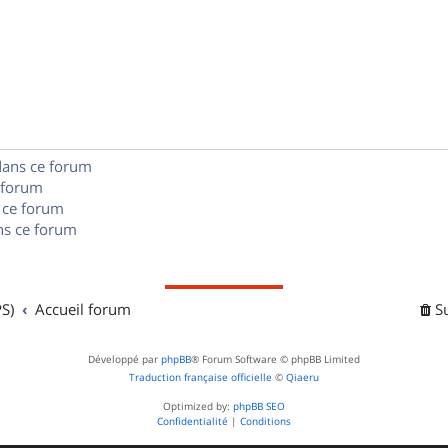
p
s
n
é
e
o
s
p
s
n
e
o
s
s
n
e
dans ce forum
s
s
 forum
e
 ce forum
s ce forum
s
S)
Accueil forum
S
Développé par
phpBB
® Forum Software © phpBB Limited
Traduction française officielle
©
Qiaeru
Optimized by:
phpBB SEO
Confidentialité
|
Conditions