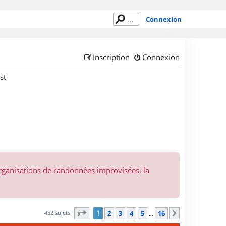
Connexion
Inscription
Connexion
st
organisations de randonnées improvisées, la
Page
1
sur
16
452 sujets
1
2
3
4
5
16
Suivant
…