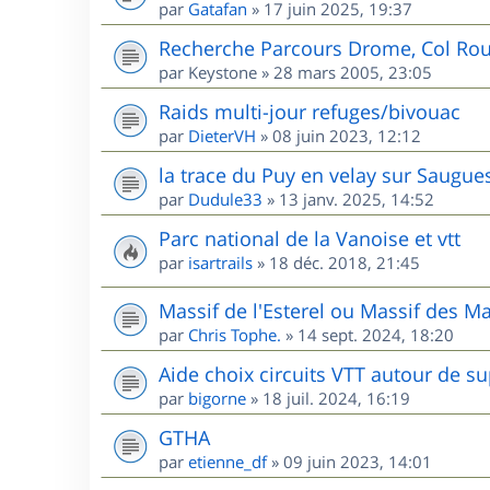
par
Gatafan
»
17 juin 2025, 19:37
Recherche Parcours Drome, Col Rou
par
Keystone
»
28 mars 2005, 23:05
Raids multi-jour refuges/bivouac
par
DieterVH
»
08 juin 2023, 12:12
la trace du Puy en velay sur Saugue
par
Dudule33
»
13 janv. 2025, 14:52
Parc national de la Vanoise et vtt
par
isartrails
»
18 déc. 2018, 21:45
Massif de l'Esterel ou Massif des M
par
Chris Tophe.
»
14 sept. 2024, 18:20
Aide choix circuits VTT autour de s
par
bigorne
»
18 juil. 2024, 16:19
GTHA
par
etienne_df
»
09 juin 2023, 14:01