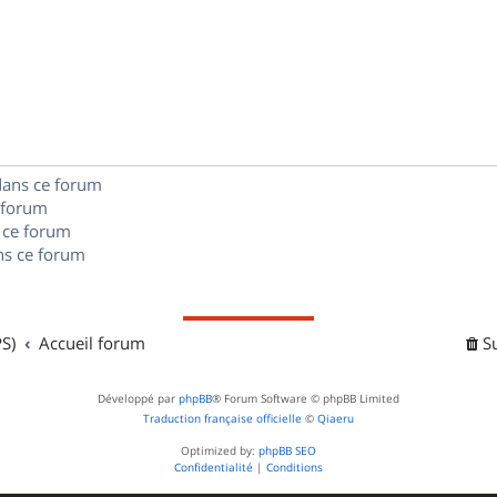
p
s
n
é
e
o
s
p
s
n
e
o
s
s
n
e
dans ce forum
s
s
 forum
e
 ce forum
s ce forum
s
S)
Accueil forum
S
Développé par
phpBB
® Forum Software © phpBB Limited
Traduction française officielle
©
Qiaeru
Optimized by:
phpBB SEO
Confidentialité
|
Conditions