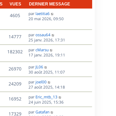
S
VUES
DERNIER MESSAGE
D
par
laetitia6
V
4605
e
20 mai 2026, 09:50
r
u
n
e
i
D
par
ossau64
V
14777
e
e
25 janv. 2026, 17:31
s
r
r
u
m
D
par
cMarsu
n
V
182302
e
e
e
17 janv. 2026, 19:11
i
s
r
u
e
s
s
n
r
D
par
JL06
V
26970
e
a
i
m
e
30 août 2025, 11:07
g
e
e
r
u
s
e
r
s
D
par
joel00
n
V
24209
m
s
e
e
27 août 2025, 14:18
i
e
a
r
u
e
s
s
D
g
par
Eric_mtb_13
n
r
V
16952
s
e
e
e
24 juin 2025, 15:36
i
m
a
r
u
e
e
s
D
g
par
Gatafan
n
r
V
s
17329