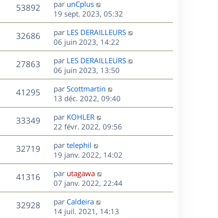
s
D
g
par
unCplus
n
r
V
s
53892
e
e
e
19 sept. 2023, 05:32
i
m
s
r
u
e
e
a
s
D
par
LES DERAILLEURS
n
r
V
s
32686
g
e
e
06 juin 2023, 14:22
i
m
s
e
r
u
e
e
a
s
D
par
LES DERAILLEURS
n
r
V
s
27863
g
e
e
06 juin 2023, 13:50
i
m
s
e
r
u
e
e
a
s
D
par
Scottmartin
n
r
V
s
41295
g
e
e
13 déc. 2022, 09:40
i
m
s
e
r
u
e
e
a
s
D
par
KOHLER
n
r
V
s
33349
g
e
e
22 févr. 2022, 09:56
i
m
s
e
r
u
e
e
a
s
D
par
telephil
n
r
V
s
32719
g
e
e
19 janv. 2022, 14:02
i
m
s
e
r
u
e
e
a
s
D
par
utagawa
n
r
V
s
41316
g
e
e
07 janv. 2022, 22:44
i
m
s
e
r
u
e
e
a
s
D
par
Caldeira
n
r
V
s
32928
g
e
e
14 juil. 2021, 14:13
i
m
s
e