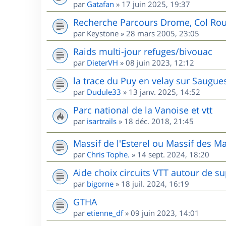
par
Gatafan
»
17 juin 2025, 19:37
Recherche Parcours Drome, Col Rou
par
Keystone
»
28 mars 2005, 23:05
Raids multi-jour refuges/bivouac
par
DieterVH
»
08 juin 2023, 12:12
la trace du Puy en velay sur Saugue
par
Dudule33
»
13 janv. 2025, 14:52
Parc national de la Vanoise et vtt
par
isartrails
»
18 déc. 2018, 21:45
Massif de l'Esterel ou Massif des M
par
Chris Tophe.
»
14 sept. 2024, 18:20
Aide choix circuits VTT autour de s
par
bigorne
»
18 juil. 2024, 16:19
GTHA
par
etienne_df
»
09 juin 2023, 14:01