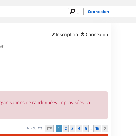
Connexion
Inscription
Connexion
st
organisations de randonnées improvisées, la
Page
1
sur
16
452 sujets
1
2
3
4
5
16
Suivant
…