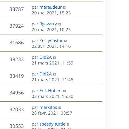
r
u
e
e
a
s
D
par
maraudeur
n
r
V
s
38787
g
e
e
20 mai 2021, 15:23
i
m
s
e
r
u
e
e
a
s
D
par
Rgavarry
n
r
V
s
37924
g
e
e
20 mai 2021, 10:25
i
m
s
e
r
u
e
e
a
s
D
par
ZestyCastor
n
r
V
s
31686
g
e
e
02 avr. 2021, 14:16
i
m
s
e
r
u
e
e
a
s
D
par
Did2A
n
r
V
s
39233
g
e
e
21 mars 2021, 11:59
i
m
s
e
r
u
e
e
a
s
D
par
Did2A
n
r
V
s
33419
g
e
e
21 mars 2021, 11:45
i
m
s
e
r
u
e
e
a
s
D
par
Erik Hubert
n
r
V
s
34956
g
e
e
02 mars 2021, 16:30
i
m
s
e
r
u
e
e
a
s
D
par
markitos
n
r
V
s
32033
g
e
e
28 févr. 2021, 08:57
i
m
s
e
r
u
e
e
a
s
D
par
speedy turtle
n
r
V
s
30553
g