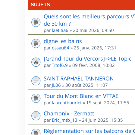
SUJETS
Quels sont les meilleurs parcours 
de 30 km ?
par
laetitia6
»
20 mai 2026, 09:50
digne les bains
par
ossau64
»
25 janv. 2026, 17:31
[Grand Tour du Vercors]=>LE Topic
par
Titof6.9
»
09 févr. 2008, 10:02
SAINT RAPHAEL-TANNERON
par
JL06
»
30 août 2025, 11:07
Tour du Mont Blanc en VTTAE
par
laurentbourlet
»
19 sept. 2024, 11:55
Chamonix - Zermatt
par
Eric_mtb_13
»
24 juin 2025, 15:35
Réglementation sur les balcons de