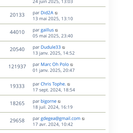
e
e
e
24 juin 2025, 13:03
i
m
s
r
u
e
e
a
s
D
par
Did2A
n
r
V
s
20133
g
e
e
13 mai 2025, 13:10
i
m
s
e
r
u
e
e
a
s
D
par
gaillus
n
r
V
s
44010
g
e
e
05 mai 2025, 23:40
i
m
s
e
r
u
e
e
a
s
D
par
Dudule33
n
r
V
s
20540
g
e
e
13 janv. 2025, 14:52
i
m
s
e
r
u
e
e
a
s
D
par
Marc Oh Polo
n
r
V
s
121937
g
e
e
01 janv. 2025, 20:47
i
m
s
e
r
u
e
e
a
s
n
r
s
D
g
par
Chris Tophe.
V
19333
e
i
m
s
e
e
17 sept. 2024, 18:54
e
e
a
r
u
s
r
s
D
g
par
bigorne
n
V
18265
m
s
e
e
e
18 juil. 2024, 16:19
i
e
a
r
u
e
s
s
D
g
par
gdegea@gmail.com
n
r
V
29658
s
e
e
e
17 avr. 2024, 10:42
i
m
a
r
u
e
e