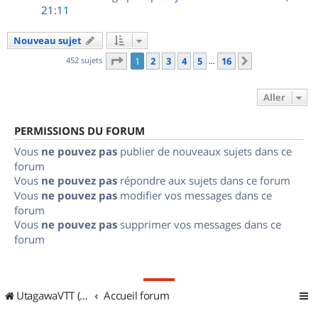
21:11
Nouveau sujet
Page
1
sur
16
452 sujets
1
2
3
4
5
16
Suivant
…
Aller
PERMISSIONS DU FORUM
Vous
ne pouvez pas
publier de nouveaux sujets dans ce
forum
Vous
ne pouvez pas
répondre aux sujets dans ce forum
Vous
ne pouvez pas
modifier vos messages dans ce
forum
Vous
ne pouvez pas
supprimer vos messages dans ce
forum
UtagawaVTT (Randos VTT et VTTAE avec traces GPS)
Accueil forum