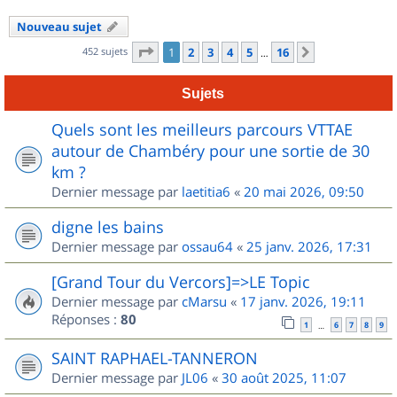
Nouveau sujet
Page
1
sur
16
452 sujets
1
2
3
4
5
16
Suivant
…
Sujets
Quels sont les meilleurs parcours VTTAE
autour de Chambéry pour une sortie de 30
km ?
Dernier message par
laetitia6
«
20 mai 2026, 09:50
digne les bains
Dernier message par
ossau64
«
25 janv. 2026, 17:31
[Grand Tour du Vercors]=>LE Topic
Dernier message par
cMarsu
«
17 janv. 2026, 19:11
Réponses :
80
1
6
7
8
9
…
SAINT RAPHAEL-TANNERON
Dernier message par
JL06
«
30 août 2025, 11:07