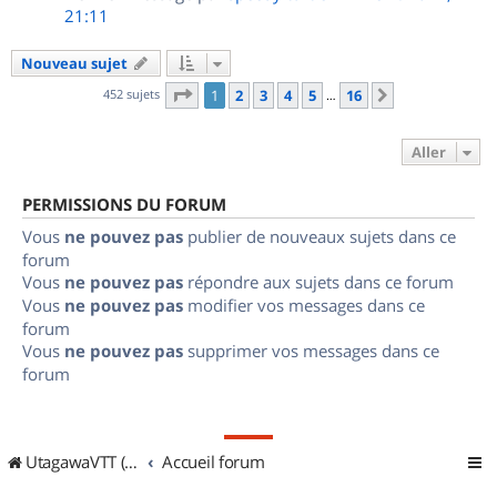
21:11
Nouveau sujet
Page
1
sur
16
452 sujets
1
2
3
4
5
16
Suivant
…
Aller
PERMISSIONS DU FORUM
Vous
ne pouvez pas
publier de nouveaux sujets dans ce
forum
Vous
ne pouvez pas
répondre aux sujets dans ce forum
Vous
ne pouvez pas
modifier vos messages dans ce
forum
Vous
ne pouvez pas
supprimer vos messages dans ce
forum
UtagawaVTT (Randos VTT et VTTAE avec traces GPS)
Accueil forum