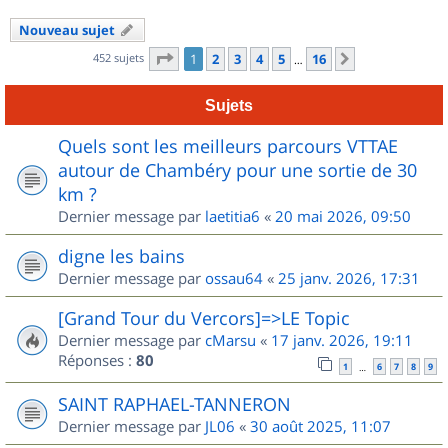
Nouveau sujet
Page
1
sur
16
452 sujets
1
2
3
4
5
16
Suivant
…
Sujets
Quels sont les meilleurs parcours VTTAE
autour de Chambéry pour une sortie de 30
km ?
Dernier message par
laetitia6
«
20 mai 2026, 09:50
digne les bains
Dernier message par
ossau64
«
25 janv. 2026, 17:31
[Grand Tour du Vercors]=>LE Topic
Dernier message par
cMarsu
«
17 janv. 2026, 19:11
Réponses :
80
1
6
7
8
9
…
SAINT RAPHAEL-TANNERON
Dernier message par
JL06
«
30 août 2025, 11:07