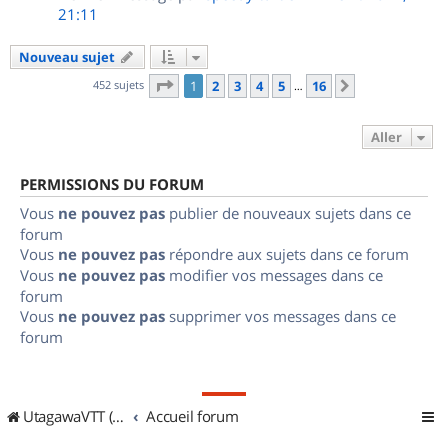
21:11
Nouveau sujet
Page
1
sur
16
452 sujets
1
2
3
4
5
16
Suivant
…
Aller
PERMISSIONS DU FORUM
Vous
ne pouvez pas
publier de nouveaux sujets dans ce
forum
Vous
ne pouvez pas
répondre aux sujets dans ce forum
Vous
ne pouvez pas
modifier vos messages dans ce
forum
Vous
ne pouvez pas
supprimer vos messages dans ce
forum
UtagawaVTT (Randos VTT et VTTAE avec traces GPS)
Accueil forum