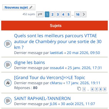
Nouveau sujet
Page
1
sur
16
452 sujets
1
2
3
4
5
16
Suivant
…
Sujets
Quels sont les meilleurs parcours VTTAE
autour de Chambéry pour une sortie de 30
km ?
Dernier message par
laetitia6
«
20 mai 2026, 09:50
digne les bains
Dernier message par
ossau64
«
25 janv. 2026, 17:31
[Grand Tour du Vercors]=>LE Topic
Dernier message par
cMarsu
«
17 janv. 2026, 19:11
Réponses :
80
1
6
7
8
9
…
SAINT RAPHAEL-TANNERON
Dernier message par
JL06
«
30 août 2025, 11:07