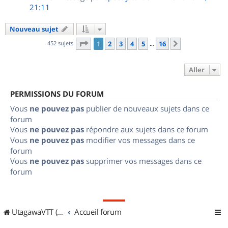
21:11
Nouveau sujet
Page
1
sur
16
452 sujets
1
2
3
4
5
16
Suivant
…
Aller
PERMISSIONS DU FORUM
Vous
ne pouvez pas
publier de nouveaux sujets dans ce
forum
Vous
ne pouvez pas
répondre aux sujets dans ce forum
Vous
ne pouvez pas
modifier vos messages dans ce
forum
Vous
ne pouvez pas
supprimer vos messages dans ce
forum
UtagawaVTT (Randos VTT et VTTAE avec traces GPS)
Accueil forum