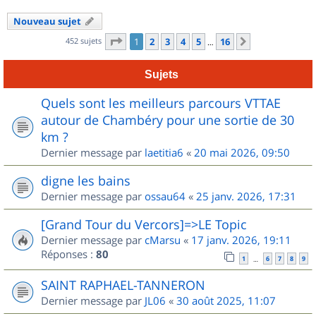
Nouveau sujet
Page
1
sur
16
452 sujets
1
2
3
4
5
16
Suivant
…
Sujets
Quels sont les meilleurs parcours VTTAE
autour de Chambéry pour une sortie de 30
km ?
Dernier message par
laetitia6
«
20 mai 2026, 09:50
digne les bains
Dernier message par
ossau64
«
25 janv. 2026, 17:31
[Grand Tour du Vercors]=>LE Topic
Dernier message par
cMarsu
«
17 janv. 2026, 19:11
Réponses :
80
1
6
7
8
9
…
SAINT RAPHAEL-TANNERON
Dernier message par
JL06
«
30 août 2025, 11:07