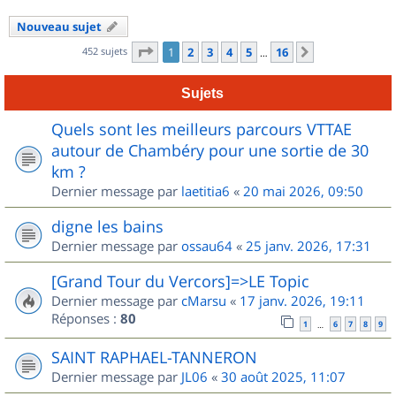
Nouveau sujet
Page
1
sur
16
452 sujets
1
2
3
4
5
16
Suivant
…
Sujets
Quels sont les meilleurs parcours VTTAE
autour de Chambéry pour une sortie de 30
km ?
Dernier message par
laetitia6
«
20 mai 2026, 09:50
digne les bains
Dernier message par
ossau64
«
25 janv. 2026, 17:31
[Grand Tour du Vercors]=>LE Topic
Dernier message par
cMarsu
«
17 janv. 2026, 19:11
Réponses :
80
1
6
7
8
9
…
SAINT RAPHAEL-TANNERON
Dernier message par
JL06
«
30 août 2025, 11:07