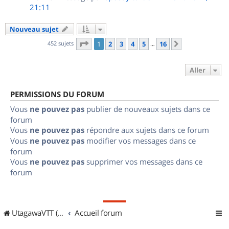
21:11
Nouveau sujet
Page
1
sur
16
452 sujets
1
2
3
4
5
16
Suivant
…
Aller
PERMISSIONS DU FORUM
Vous
ne pouvez pas
publier de nouveaux sujets dans ce
forum
Vous
ne pouvez pas
répondre aux sujets dans ce forum
Vous
ne pouvez pas
modifier vos messages dans ce
forum
Vous
ne pouvez pas
supprimer vos messages dans ce
forum
UtagawaVTT (Randos VTT et VTTAE avec traces GPS)
Accueil forum