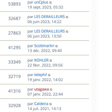
s
D
g
par
unCplus
n
r
V
s
53893
e
e
e
19 sept. 2023, 05:32
i
m
s
r
u
e
e
a
s
D
par
LES DERAILLEURS
n
r
V
s
32687
g
e
e
06 juin 2023, 14:22
i
m
s
e
r
u
e
e
a
s
D
par
LES DERAILLEURS
n
r
V
s
27863
g
e
e
06 juin 2023, 13:50
i
m
s
e
r
u
e
e
a
s
D
par
Scottmartin
n
r
V
s
41295
g
e
e
13 déc. 2022, 09:40
i
m
s
e
r
u
e
e
a
s
D
par
KOHLER
n
r
V
s
33349
g
e
e
22 févr. 2022, 09:56
i
m
s
e
r
u
e
e
a
s
D
par
telephil
n
r
V
s
32719
g
e
e
19 janv. 2022, 14:02
i
m
s
e
r
u
e
e
a
s
D
par
utagawa
n
r
V
s
41316
g
e
e
07 janv. 2022, 22:44
i
m
s
e
r
u
e
e
a
s
D
par
Caldeira
n
r
V
s
32928
g
e
e
14 juil. 2021, 14:13
i
m
s
e