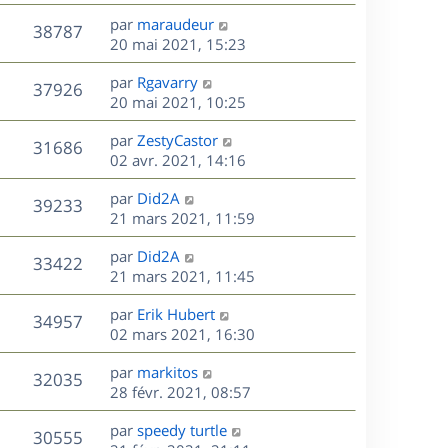
r
u
e
e
a
s
D
par
maraudeur
n
r
V
s
38787
g
e
e
20 mai 2021, 15:23
i
m
s
e
r
u
e
e
a
s
D
par
Rgavarry
n
r
V
s
37926
g
e
e
20 mai 2021, 10:25
i
m
s
e
r
u
e
e
a
s
D
par
ZestyCastor
n
r
V
s
31686
g
e
e
02 avr. 2021, 14:16
i
m
s
e
r
u
e
e
a
s
D
par
Did2A
n
r
V
s
39233
g
e
e
21 mars 2021, 11:59
i
m
s
e
r
u
e
e
a
s
D
par
Did2A
n
r
V
s
33422
g
e
e
21 mars 2021, 11:45
i
m
s
e
r
u
e
e
a
s
D
par
Erik Hubert
n
r
V
s
34957
g
e
e
02 mars 2021, 16:30
i
m
s
e
r
u
e
e
a
s
D
par
markitos
n
r
V
s
32035
g
e
e
28 févr. 2021, 08:57
i
m
s
e
r
u
e
e
a
s
D
par
speedy turtle
n
r
V
s
30555
g