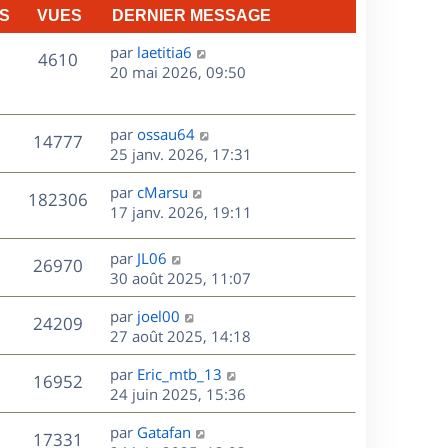
S
VUES
DERNIER MESSAGE
D
par
laetitia6
V
4610
e
20 mai 2026, 09:50
r
u
n
e
i
D
par
ossau64
V
14777
e
e
25 janv. 2026, 17:31
s
r
r
u
m
D
par
cMarsu
n
V
182306
e
e
e
17 janv. 2026, 19:11
i
s
r
u
e
s
s
n
r
D
par
JL06
V
26970
e
a
i
m
e
30 août 2025, 11:07
g
e
e
r
u
s
e
r
s
D
par
joel00
n
V
24209
m
s
e
e
27 août 2025, 14:18
i
e
a
r
u
e
s
s
D
g
par
Eric_mtb_13
n
r
V
16952
s
e
e
e
24 juin 2025, 15:36
i
m
a
r
u
e
e
s
D
g
par
Gatafan
n
r
V
s
17331