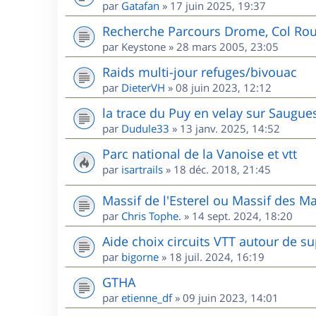
par
Gatafan
»
17 juin 2025, 19:37
Recherche Parcours Drome, Col Rou
par
Keystone
»
28 mars 2005, 23:05
Raids multi-jour refuges/bivouac
par
DieterVH
»
08 juin 2023, 12:12
la trace du Puy en velay sur Saugue
par
Dudule33
»
13 janv. 2025, 14:52
Parc national de la Vanoise et vtt
par
isartrails
»
18 déc. 2018, 21:45
Massif de l'Esterel ou Massif des M
par
Chris Tophe.
»
14 sept. 2024, 18:20
Aide choix circuits VTT autour de s
par
bigorne
»
18 juil. 2024, 16:19
GTHA
par
etienne_df
»
09 juin 2023, 14:01