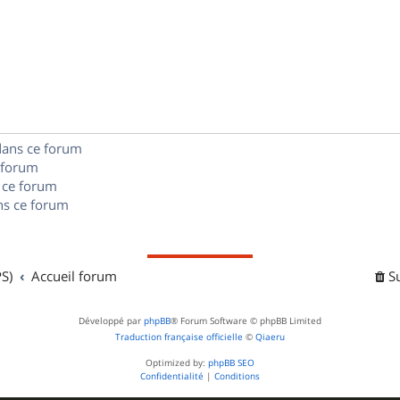
p
s
n
é
e
o
s
p
s
n
e
o
s
s
n
e
dans ce forum
s
s
 forum
e
 ce forum
s ce forum
s
S)
Accueil forum
S
Développé par
phpBB
® Forum Software © phpBB Limited
Traduction française officielle
©
Qiaeru
Optimized by:
phpBB SEO
Confidentialité
|
Conditions