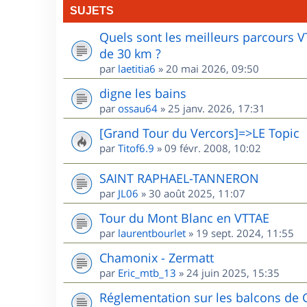
SUJETS
Quels sont les meilleurs parcours 
de 30 km ?
par
laetitia6
»
20 mai 2026, 09:50
digne les bains
par
ossau64
»
25 janv. 2026, 17:31
[Grand Tour du Vercors]=>LE Topic
par
Titof6.9
»
09 févr. 2008, 10:02
SAINT RAPHAEL-TANNERON
par
JL06
»
30 août 2025, 11:07
Tour du Mont Blanc en VTTAE
par
laurentbourlet
»
19 sept. 2024, 11:55
Chamonix - Zermatt
par
Eric_mtb_13
»
24 juin 2025, 15:35
Réglementation sur les balcons de