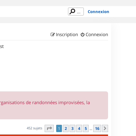
Connexion
Inscription
Connexion
st
organisations de randonnées improvisées, la
Page
1
sur
16
452 sujets
1
2
3
4
5
16
Suivant
…