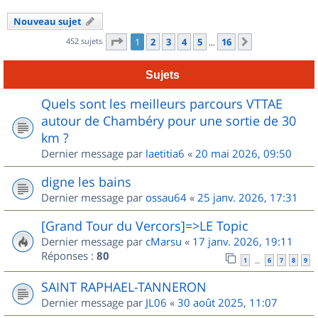
Nouveau sujet
Page
1
sur
16
452 sujets
1
2
3
4
5
16
Suivant
…
Sujets
Quels sont les meilleurs parcours VTTAE
autour de Chambéry pour une sortie de 30
km ?
Dernier message par
laetitia6
«
20 mai 2026, 09:50
digne les bains
Dernier message par
ossau64
«
25 janv. 2026, 17:31
[Grand Tour du Vercors]=>LE Topic
Dernier message par
cMarsu
«
17 janv. 2026, 19:11
Réponses :
80
1
6
7
8
9
…
SAINT RAPHAEL-TANNERON
Dernier message par
JL06
«
30 août 2025, 11:07