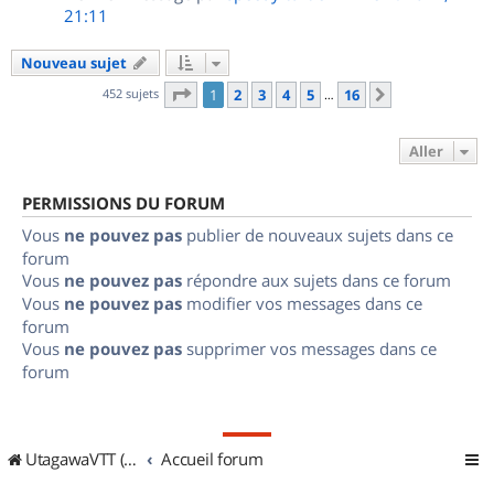
21:11
Nouveau sujet
Page
1
sur
16
452 sujets
1
2
3
4
5
16
Suivant
…
Aller
PERMISSIONS DU FORUM
Vous
ne pouvez pas
publier de nouveaux sujets dans ce
forum
Vous
ne pouvez pas
répondre aux sujets dans ce forum
Vous
ne pouvez pas
modifier vos messages dans ce
forum
Vous
ne pouvez pas
supprimer vos messages dans ce
forum
UtagawaVTT (Randos VTT et VTTAE avec traces GPS)
Accueil forum