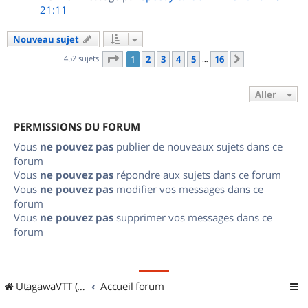
21:11
Nouveau sujet
Page
1
sur
16
452 sujets
1
2
3
4
5
16
Suivant
…
Aller
PERMISSIONS DU FORUM
Vous
ne pouvez pas
publier de nouveaux sujets dans ce
forum
Vous
ne pouvez pas
répondre aux sujets dans ce forum
Vous
ne pouvez pas
modifier vos messages dans ce
forum
Vous
ne pouvez pas
supprimer vos messages dans ce
forum
UtagawaVTT (Randos VTT et VTTAE avec traces GPS)
Accueil forum