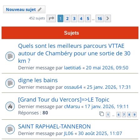
Nouveau sujet
Page
1
sur
16
452 sujets
1
2
3
4
5
16
Suivant
…
Sujets
Quels sont les meilleurs parcours VTTAE
autour de Chambéry pour une sortie de 30
km ?
Dernier message par
laetitia6
«
20 mai 2026, 09:50
digne les bains
Dernier message par
ossau64
«
25 janv. 2026, 17:31
[Grand Tour du Vercors]=>LE Topic
Dernier message par
cMarsu
«
17 janv. 2026, 19:11
Réponses :
80
1
6
7
8
9
…
SAINT RAPHAEL-TANNERON
Dernier message par
JL06
«
30 août 2025, 11:07