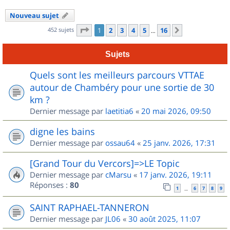
Nouveau sujet
Page
1
sur
16
452 sujets
1
2
3
4
5
16
Suivant
…
Sujets
Quels sont les meilleurs parcours VTTAE
autour de Chambéry pour une sortie de 30
km ?
Dernier message par
laetitia6
«
20 mai 2026, 09:50
digne les bains
Dernier message par
ossau64
«
25 janv. 2026, 17:31
[Grand Tour du Vercors]=>LE Topic
Dernier message par
cMarsu
«
17 janv. 2026, 19:11
Réponses :
80
1
6
7
8
9
…
SAINT RAPHAEL-TANNERON
Dernier message par
JL06
«
30 août 2025, 11:07