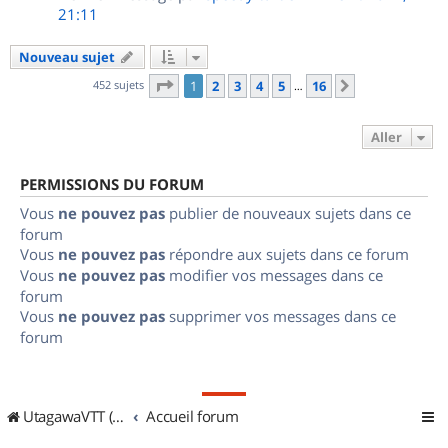
21:11
Nouveau sujet
Page
1
sur
16
452 sujets
1
2
3
4
5
16
Suivant
…
Aller
PERMISSIONS DU FORUM
Vous
ne pouvez pas
publier de nouveaux sujets dans ce
forum
Vous
ne pouvez pas
répondre aux sujets dans ce forum
Vous
ne pouvez pas
modifier vos messages dans ce
forum
Vous
ne pouvez pas
supprimer vos messages dans ce
forum
UtagawaVTT (Randos VTT et VTTAE avec traces GPS)
Accueil forum