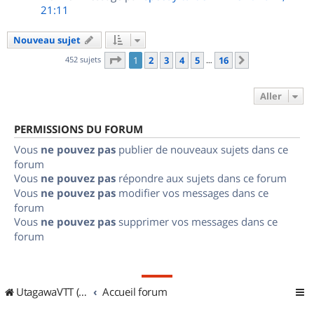
21:11
Nouveau sujet
Page
1
sur
16
452 sujets
1
2
3
4
5
16
Suivant
…
Aller
PERMISSIONS DU FORUM
Vous
ne pouvez pas
publier de nouveaux sujets dans ce
forum
Vous
ne pouvez pas
répondre aux sujets dans ce forum
Vous
ne pouvez pas
modifier vos messages dans ce
forum
Vous
ne pouvez pas
supprimer vos messages dans ce
forum
UtagawaVTT (Randos VTT et VTTAE avec traces GPS)
Accueil forum