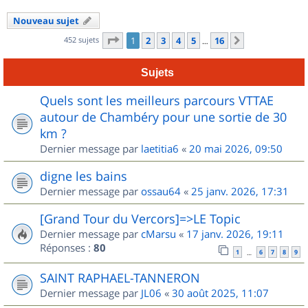
Nouveau sujet
Page
1
sur
16
452 sujets
1
2
3
4
5
16
Suivant
…
Sujets
Quels sont les meilleurs parcours VTTAE
autour de Chambéry pour une sortie de 30
km ?
Dernier message par
laetitia6
«
20 mai 2026, 09:50
digne les bains
Dernier message par
ossau64
«
25 janv. 2026, 17:31
[Grand Tour du Vercors]=>LE Topic
Dernier message par
cMarsu
«
17 janv. 2026, 19:11
Réponses :
80
1
6
7
8
9
…
SAINT RAPHAEL-TANNERON
Dernier message par
JL06
«
30 août 2025, 11:07