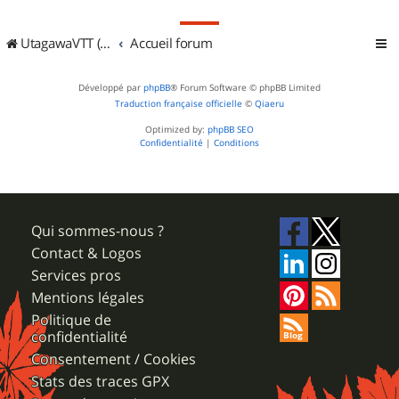
UtagawaVTT (Randos VTT et VTTAE avec traces GPS)
Accueil forum
Développé par
phpBB
® Forum Software © phpBB Limited
Traduction française officielle
©
Qiaeru
Optimized by:
phpBB SEO
Confidentialité
|
Conditions
Qui sommes-nous ?
Contact & Logos
Services pros
Mentions légales
Politique de
confidentialité
Consentement / Cookies
Stats des traces GPX