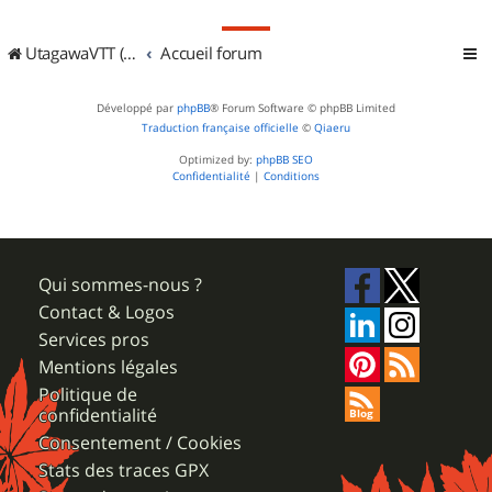
UtagawaVTT (Randos VTT et VTTAE avec traces GPS)
Accueil forum
Développé par
phpBB
® Forum Software © phpBB Limited
Traduction française officielle
©
Qiaeru
Optimized by:
phpBB SEO
Confidentialité
|
Conditions
Qui sommes-nous ?
Contact & Logos
Services pros
Mentions légales
Politique de
confidentialité
Consentement / Cookies
Stats des traces GPX