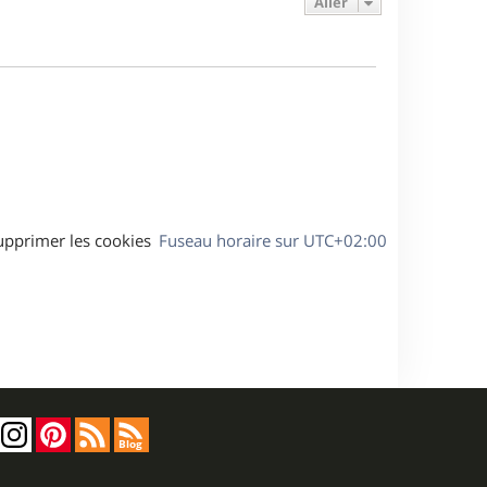
Aller
s
r
s
g
m
s
e
e
a
s
g
s
e
a
g
e
upprimer les cookies
Fuseau horaire sur
UTC+02:00