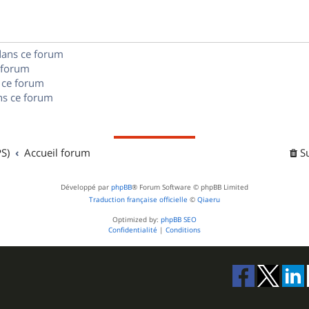
e
o
s
s
n
e
dans ce forum
s
s
 forum
e
 ce forum
s ce forum
s
S)
Accueil forum
S
Développé par
phpBB
® Forum Software © phpBB Limited
Traduction française officielle
©
Qiaeru
Optimized by:
phpBB SEO
Confidentialité
|
Conditions