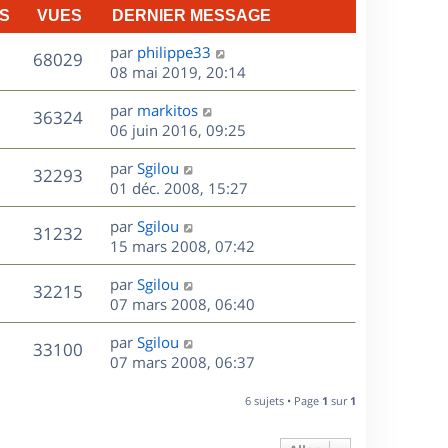
S
VUES
DERNIER MESSAGE
D
par
philippe33
V
68029
e
08 mai 2019, 20:14
r
u
D
par
markitos
n
V
36324
e
e
06 juin 2016, 09:25
i
r
u
e
s
D
par
Sgilou
n
r
V
32293
e
e
01 déc. 2008, 15:27
i
m
r
u
e
e
s
D
par
Sgilou
n
r
V
s
31232
e
e
15 mars 2008, 07:42
i
m
s
r
u
e
e
a
s
D
par
Sgilou
n
r
V
s
32215
g
e
e
07 mars 2008, 06:40
i
m
s
e
r
u
e
e
a
s
D
par
Sgilou
n
r
V
s
33100
g
e
e
07 mars 2008, 06:37
i
m
s
e
r
u
e
e
a
s
n
r
6 sujets • Page
1
sur
1
s
g
e
i
m
s
e
e
e
a