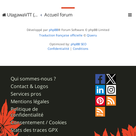
UtagawaVTT (Randos VTT et VTTAE avec traces GPS)
Accueil forum
Développé par
phpBB
® Forum Software © phpBB Limited
Traduction française officielle
©
Qiaeru
Optimized by:
phpBB SEO
Confidentialité
|
Conditions
Qui sommes-nous ?
Contact & Logos
Services pros
Mentions légales
Politique de
confidentialité
Consentement / Cookies
Stats des traces GPX