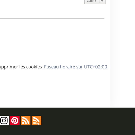
Aller
s
r
s
g
m
s
e
e
a
s
g
s
e
a
g
e
upprimer les cookies
Fuseau horaire sur
UTC+02:00