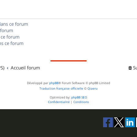
e
o
s
s
n
e
dans ce forum
s
s
 forum
e
 ce forum
s ce forum
s
S)
Accueil forum
S
Développé par
phpBB
® Forum Software © phpBB Limited
Traduction française officielle
©
Qiaeru
Optimized by:
phpBB SEO
Confidentialité
|
Conditions