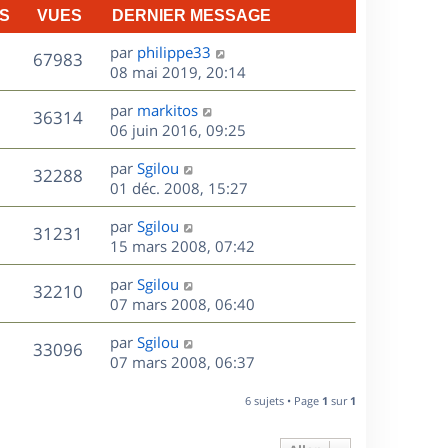
S
VUES
DERNIER MESSAGE
D
par
philippe33
V
67983
e
08 mai 2019, 20:14
r
u
D
par
markitos
n
V
36314
e
e
06 juin 2016, 09:25
i
r
u
e
s
D
par
Sgilou
n
r
V
32288
e
e
01 déc. 2008, 15:27
i
m
r
u
e
e
s
D
par
Sgilou
n
r
V
s
31231
e
e
15 mars 2008, 07:42
i
m
s
r
u
e
e
a
s
D
par
Sgilou
n
r
V
s
32210
g
e
e
07 mars 2008, 06:40
i
m
s
e
r
u
e
e
a
s
D
par
Sgilou
n
r
V
s
33096
g
e
e
07 mars 2008, 06:37
i
m
s
e
r
u
e
e
a
s
n
r
6 sujets • Page
1
sur
1
s
g
e
i
m
s
e
e
e
a