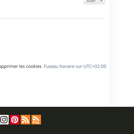
Aller
s
r
s
g
m
s
e
e
a
s
g
s
e
a
g
e
upprimer les cookies
Fuseau horaire sur
UTC+02:00