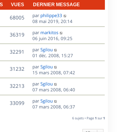
S
VUES
DERNIER MESSAGE
D
par
philippe33
V
68005
e
08 mai 2019, 20:14
r
u
D
par
markitos
n
V
36319
e
e
06 juin 2016, 09:25
i
r
u
e
s
D
par
Sgilou
n
r
V
32291
e
e
01 déc. 2008, 15:27
i
m
r
u
e
e
s
D
par
Sgilou
n
r
V
s
31232
e
e
15 mars 2008, 07:42
i
m
s
r
u
e
e
a
s
D
par
Sgilou
n
r
V
s
32213
g
e
e
07 mars 2008, 06:40
i
m
s
e
r
u
e
e
a
s
D
par
Sgilou
n
r
V
s
33099
g
e
e
07 mars 2008, 06:37
i
m
s
e
r
u
e
e
a
s
n
r
6 sujets • Page
1
sur
1
s
g
e
i
m
s
e
e
e
a