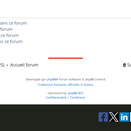
e
o
s
s
n
e
dans ce forum
s
s
 forum
e
 ce forum
s ce forum
s
S)
Accueil forum
S
Développé par
phpBB
® Forum Software © phpBB Limited
Traduction française officielle
©
Qiaeru
Optimized by:
phpBB SEO
Confidentialité
|
Conditions