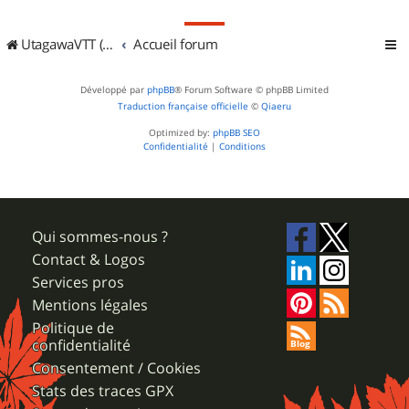
UtagawaVTT (Randos VTT et VTTAE avec traces GPS)
Accueil forum
Développé par
phpBB
® Forum Software © phpBB Limited
Traduction française officielle
©
Qiaeru
Optimized by:
phpBB SEO
Confidentialité
|
Conditions
Qui sommes-nous ?
Contact & Logos
Services pros
Mentions légales
Politique de
confidentialité
Consentement / Cookies
Stats des traces GPX