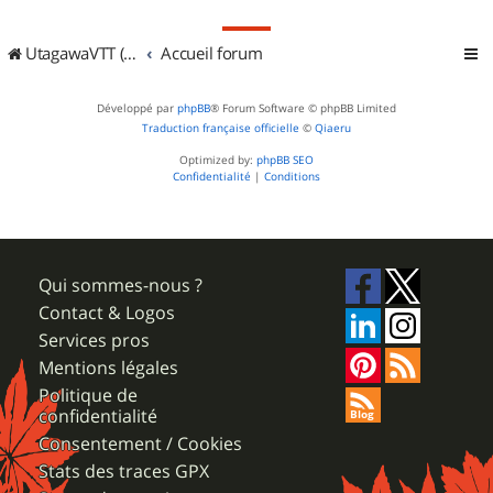
UtagawaVTT (Randos VTT et VTTAE avec traces GPS)
Accueil forum
Développé par
phpBB
® Forum Software © phpBB Limited
Traduction française officielle
©
Qiaeru
Optimized by:
phpBB SEO
Confidentialité
|
Conditions
Qui sommes-nous ?
Contact & Logos
Services pros
Mentions légales
Politique de
confidentialité
Consentement / Cookies
Stats des traces GPX