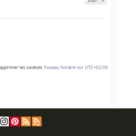
Aller
s
r
s
g
m
s
e
e
a
s
g
s
e
a
g
e
upprimer les cookies
Fuseau horaire sur
UTC+02:00