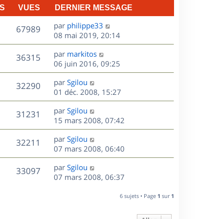
S
VUES
DERNIER MESSAGE
D
par
philippe33
V
67989
e
08 mai 2019, 20:14
r
u
D
par
markitos
n
V
36315
e
e
06 juin 2016, 09:25
i
r
u
e
s
D
par
Sgilou
n
r
V
32290
e
e
01 déc. 2008, 15:27
i
m
r
u
e
e
s
D
par
Sgilou
n
r
V
s
31231
e
e
15 mars 2008, 07:42
i
m
s
r
u
e
e
a
s
D
par
Sgilou
n
r
V
s
32211
g
e
e
07 mars 2008, 06:40
i
m
s
e
r
u
e
e
a
s
D
par
Sgilou
n
r
V
s
33097
g
e
e
07 mars 2008, 06:37
i
m
s
e
r
u
e
e
a
s
n
r
6 sujets • Page
1
sur
1
s
g
e
i
m
s
e
e
e
a