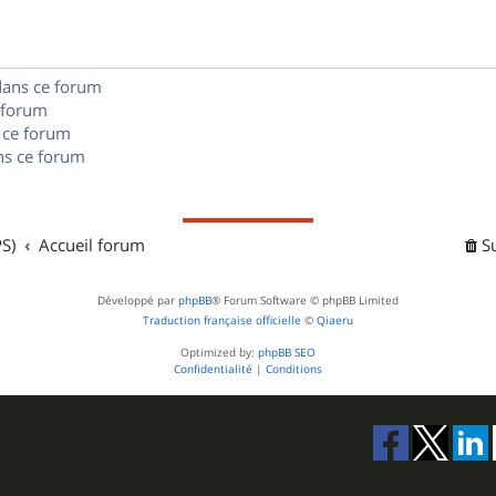
e
o
s
s
n
e
dans ce forum
s
s
 forum
e
 ce forum
s ce forum
s
S)
Accueil forum
S
Développé par
phpBB
® Forum Software © phpBB Limited
Traduction française officielle
©
Qiaeru
Optimized by:
phpBB SEO
Confidentialité
|
Conditions