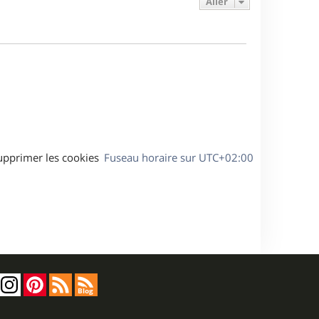
Aller
s
r
s
g
m
s
e
e
a
s
g
s
e
a
g
e
upprimer les cookies
Fuseau horaire sur
UTC+02:00