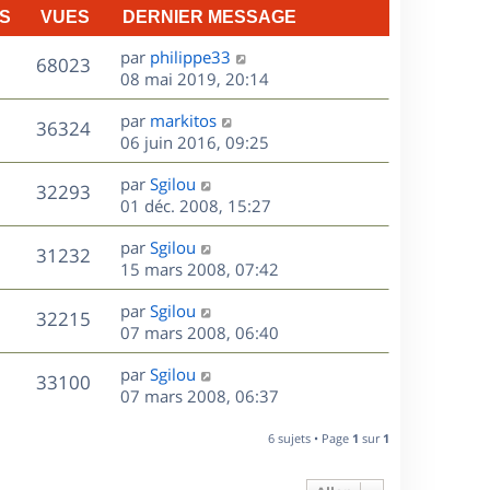
S
VUES
DERNIER MESSAGE
D
par
philippe33
V
68023
e
08 mai 2019, 20:14
r
u
D
par
markitos
n
V
36324
e
e
06 juin 2016, 09:25
i
r
u
e
s
D
par
Sgilou
n
r
V
32293
e
e
01 déc. 2008, 15:27
i
m
r
u
e
e
s
D
par
Sgilou
n
r
V
s
31232
e
e
15 mars 2008, 07:42
i
m
s
r
u
e
e
a
s
D
par
Sgilou
n
r
V
s
32215
g
e
e
07 mars 2008, 06:40
i
m
s
e
r
u
e
e
a
s
D
par
Sgilou
n
r
V
s
33100
g
e
e
07 mars 2008, 06:37
i
m
s
e
r
u
e
e
a
s
n
r
6 sujets • Page
1
sur
1
s
g
e
i
m
s
e
e
e
a