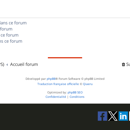
e
o
s
s
n
e
dans ce forum
s
s
 forum
e
 ce forum
s ce forum
s
S)
Accueil forum
S
Développé par
phpBB
® Forum Software © phpBB Limited
Traduction française officielle
©
Qiaeru
Optimized by:
phpBB SEO
Confidentialité
|
Conditions