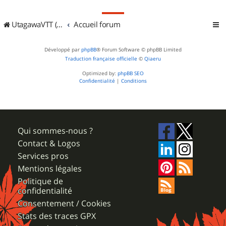
UtagawaVTT (Randos VTT et VTTAE avec traces GPS)
Accueil forum
Développé par
phpBB
® Forum Software © phpBB Limited
Traduction française officielle
©
Qiaeru
Optimized by:
phpBB SEO
Confidentialité
|
Conditions
Qui sommes-nous ?
Contact & Logos
Services pros
Mentions légales
Politique de
confidentialité
Consentement / Cookies
Stats des traces GPX