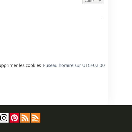
Aller
s
r
s
g
m
s
e
e
a
s
g
s
e
a
g
e
upprimer les cookies
Fuseau horaire sur
UTC+02:00