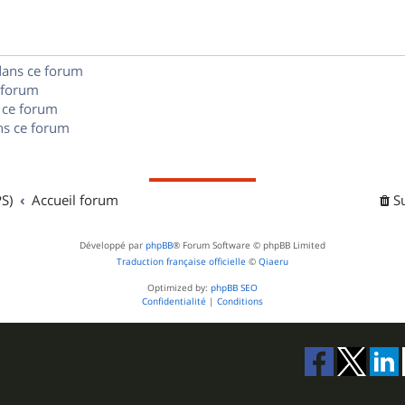
e
o
s
s
n
e
dans ce forum
s
s
 forum
e
 ce forum
s ce forum
s
S)
Accueil forum
S
Développé par
phpBB
® Forum Software © phpBB Limited
Traduction française officielle
©
Qiaeru
Optimized by:
phpBB SEO
Confidentialité
|
Conditions