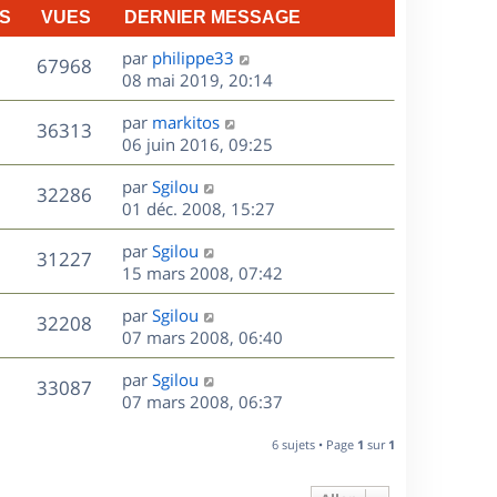
S
VUES
DERNIER MESSAGE
D
par
philippe33
V
67968
e
08 mai 2019, 20:14
r
u
D
par
markitos
n
V
36313
e
e
06 juin 2016, 09:25
i
r
u
e
s
D
par
Sgilou
n
r
V
32286
e
e
01 déc. 2008, 15:27
i
m
r
u
e
e
s
D
par
Sgilou
n
r
V
s
31227
e
e
15 mars 2008, 07:42
i
m
s
r
u
e
e
a
s
D
par
Sgilou
n
r
V
s
32208
g
e
e
07 mars 2008, 06:40
i
m
s
e
r
u
e
e
a
s
D
par
Sgilou
n
r
V
s
33087
g
e
e
07 mars 2008, 06:37
i
m
s
e
r
u
e
e
a
s
n
r
6 sujets • Page
1
sur
1
s
g
e
i
m
s
e
e
e
a