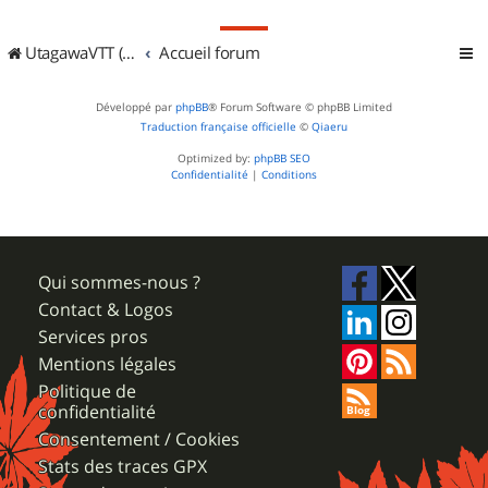
UtagawaVTT (Randos VTT et VTTAE avec traces GPS)
Accueil forum
Développé par
phpBB
® Forum Software © phpBB Limited
Traduction française officielle
©
Qiaeru
Optimized by:
phpBB SEO
Confidentialité
|
Conditions
Qui sommes-nous ?
Contact & Logos
Services pros
Mentions légales
Politique de
confidentialité
Consentement / Cookies
Stats des traces GPX