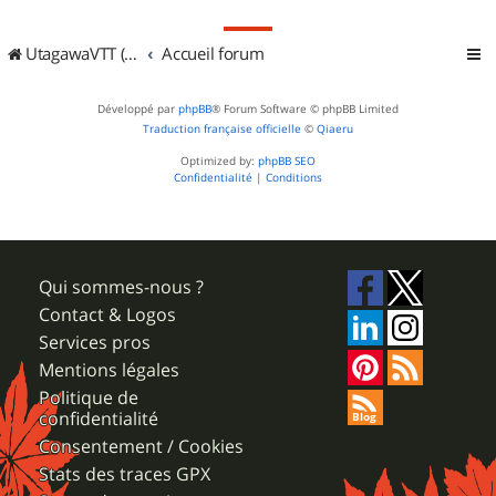
UtagawaVTT (Randos VTT et VTTAE avec traces GPS)
Accueil forum
Développé par
phpBB
® Forum Software © phpBB Limited
Traduction française officielle
©
Qiaeru
Optimized by:
phpBB SEO
Confidentialité
|
Conditions
Qui sommes-nous ?
Contact & Logos
Services pros
Mentions légales
Politique de
confidentialité
Consentement / Cookies
Stats des traces GPX