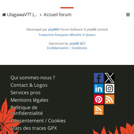
UtagawaVTT (Randos VTT et VTTAE avec traces GPS)
Accueil forum
Développé par
phpBB
® Forum Software © phpBB Limited
Traduction française officielle
©
Qiaeru
Optimized by:
phpBB SEO
Confidentialité
|
Conditions
Qui sommes-nous ?
Contact & Logos
Services pros
Mentions légales
Politique de
confidentialité
Consentement / Cookies
Stats des traces GPX