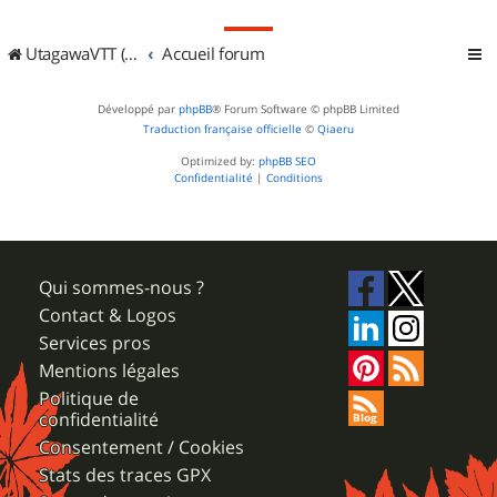
UtagawaVTT (Randos VTT et VTTAE avec traces GPS)
Accueil forum
Développé par
phpBB
® Forum Software © phpBB Limited
Traduction française officielle
©
Qiaeru
Optimized by:
phpBB SEO
Confidentialité
|
Conditions
Qui sommes-nous ?
Contact & Logos
Services pros
Mentions légales
Politique de
confidentialité
Consentement / Cookies
Stats des traces GPX