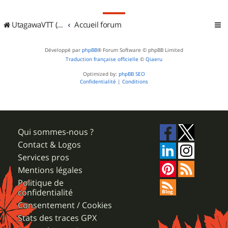
UtagawaVTT (Randos VTT et VTTAE avec traces GPS)
Accueil forum
Développé par
phpBB
® Forum Software © phpBB Limited
Traduction française officielle
©
Qiaeru
Optimized by:
phpBB SEO
Confidentialité
|
Conditions
Qui sommes-nous ?
Contact & Logos
Services pros
Mentions légales
Politique de
confidentialité
Consentement / Cookies
Stats des traces GPX