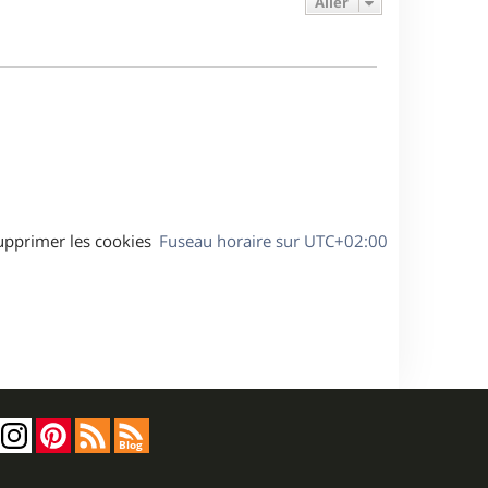
Aller
s
r
s
g
m
s
e
e
a
s
g
s
e
a
g
e
upprimer les cookies
Fuseau horaire sur
UTC+02:00