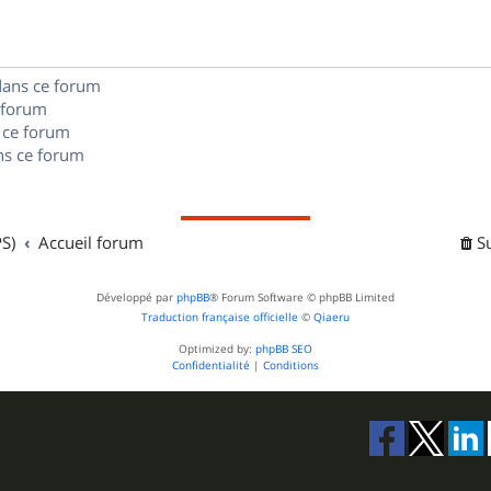
e
o
s
s
n
e
dans ce forum
s
s
 forum
e
 ce forum
s ce forum
s
S)
Accueil forum
S
Développé par
phpBB
® Forum Software © phpBB Limited
Traduction française officielle
©
Qiaeru
Optimized by:
phpBB SEO
Confidentialité
|
Conditions