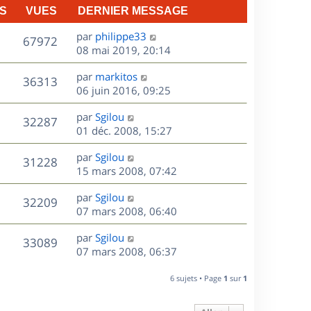
S
VUES
DERNIER MESSAGE
D
par
philippe33
V
67972
e
08 mai 2019, 20:14
r
u
D
par
markitos
n
V
36313
e
e
06 juin 2016, 09:25
i
r
u
e
s
D
par
Sgilou
n
r
V
32287
e
e
01 déc. 2008, 15:27
i
m
r
u
e
e
s
D
par
Sgilou
n
r
V
s
31228
e
e
15 mars 2008, 07:42
i
m
s
r
u
e
e
a
s
D
par
Sgilou
n
r
V
s
32209
g
e
e
07 mars 2008, 06:40
i
m
s
e
r
u
e
e
a
s
D
par
Sgilou
n
r
V
s
33089
g
e
e
07 mars 2008, 06:37
i
m
s
e
r
u
e
e
a
s
n
r
6 sujets • Page
1
sur
1
s
g
e
i
m
s
e
e
e
a