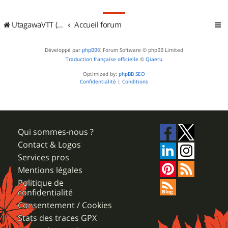
UtagawaVTT (Randos VTT et VTTAE avec traces GPS)
Accueil forum
Développé par
phpBB
® Forum Software © phpBB Limited
Traduction française officielle
©
Qiaeru
Optimized by:
phpBB SEO
Confidentialité
|
Conditions
Qui sommes-nous ?
Contact & Logos
Services pros
Mentions légales
Politique de
confidentialité
Consentement / Cookies
Stats des traces GPX