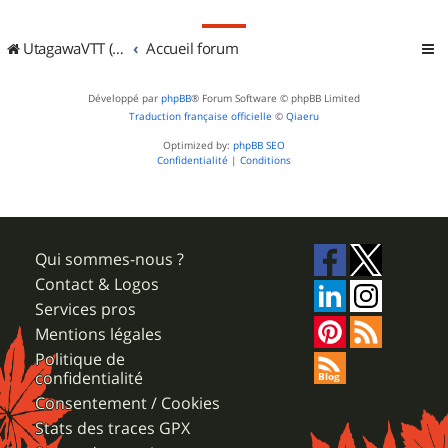
UtagawaVTT (Randos VTT et VTTAE avec traces GPS)
Accueil forum
Développé par
phpBB
® Forum Software © phpBB Limited
Traduction française officielle
©
Qiaeru
Optimized by:
phpBB SEO
Confidentialité
|
Conditions
Qui sommes-nous ?
Contact & Logos
Services pros
Mentions légales
Politique de
confidentialité
Consentement / Cookies
Stats des traces GPX