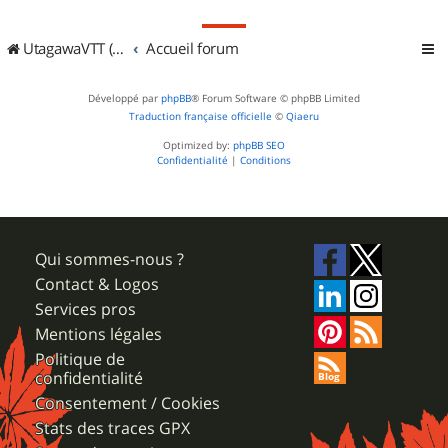
UtagawaVTT (Randos VTT et VTTAE avec traces GPS)
Accueil forum
Développé par
phpBB
® Forum Software © phpBB Limited
Traduction française officielle
©
Qiaeru
Optimized by:
phpBB SEO
Confidentialité
|
Conditions
Qui sommes-nous ?
Contact & Logos
Services pros
Mentions légales
Politique de
confidentialité
Consentement / Cookies
Stats des traces GPX