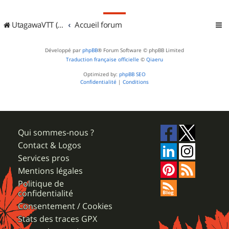
UtagawaVTT (Randos VTT et VTTAE avec traces GPS)
Accueil forum
Développé par
phpBB
® Forum Software © phpBB Limited
Traduction française officielle
©
Qiaeru
Optimized by:
phpBB SEO
Confidentialité
|
Conditions
Qui sommes-nous ?
Contact & Logos
Services pros
Mentions légales
Politique de
confidentialité
Consentement / Cookies
Stats des traces GPX