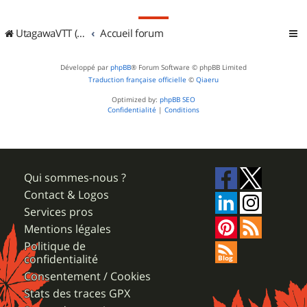
UtagawaVTT (Randos VTT et VTTAE avec traces GPS)
Accueil forum
Développé par
phpBB
® Forum Software © phpBB Limited
Traduction française officielle
©
Qiaeru
Optimized by:
phpBB SEO
Confidentialité
|
Conditions
Qui sommes-nous ?
Contact & Logos
Services pros
Mentions légales
Politique de
confidentialité
Consentement / Cookies
Stats des traces GPX