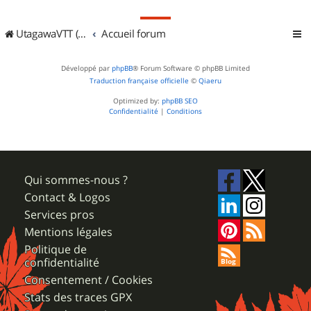
UtagawaVTT (Randos VTT et VTTAE avec traces GPS)
Accueil forum
Développé par
phpBB
® Forum Software © phpBB Limited
Traduction française officielle
©
Qiaeru
Optimized by:
phpBB SEO
Confidentialité
|
Conditions
Qui sommes-nous ?
Contact & Logos
Services pros
Mentions légales
Politique de
confidentialité
Consentement / Cookies
Stats des traces GPX