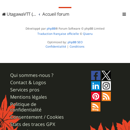
UtagawaVTT (Randos VTT et VTTAE avec traces GPS)
Accueil forum
Développé par
phpBB
® Forum Software © phpBB Limited
Traduction française officielle
©
Qiaeru
Optimized by:
phpBB SEO
Confidentialité
|
Conditions
Qui sommes-nous ?
Contact & Logos
Services pros
Mentions légales
Politique de
confidentialité
Consentement / Cookies
Stats des traces GPX