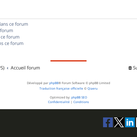
e
o
s
s
n
e
dans ce forum
s
s
 forum
e
 ce forum
s ce forum
s
S)
Accueil forum
S
Développé par
phpBB
® Forum Software © phpBB Limited
Traduction française officielle
©
Qiaeru
Optimized by:
phpBB SEO
Confidentialité
|
Conditions