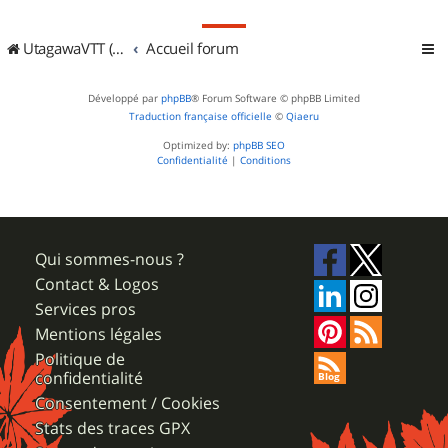
UtagawaVTT (Randos VTT et VTTAE avec traces GPS)
Accueil forum
Développé par
phpBB
® Forum Software © phpBB Limited
Traduction française officielle
©
Qiaeru
Optimized by:
phpBB SEO
Confidentialité
|
Conditions
Qui sommes-nous ?
Contact & Logos
Services pros
Mentions légales
Politique de
confidentialité
Consentement / Cookies
Stats des traces GPX