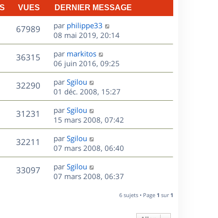
S
VUES
DERNIER MESSAGE
D
par
philippe33
V
67989
e
08 mai 2019, 20:14
r
u
D
par
markitos
n
V
36315
e
e
06 juin 2016, 09:25
i
r
u
e
s
D
par
Sgilou
n
r
V
32290
e
e
01 déc. 2008, 15:27
i
m
r
u
e
e
s
D
par
Sgilou
n
r
V
s
31231
e
e
15 mars 2008, 07:42
i
m
s
r
u
e
e
a
s
D
par
Sgilou
n
r
V
s
32211
g
e
e
07 mars 2008, 06:40
i
m
s
e
r
u
e
e
a
s
D
par
Sgilou
n
r
V
s
33097
g
e
e
07 mars 2008, 06:37
i
m
s
e
r
u
e
e
a
s
n
r
6 sujets • Page
1
sur
1
s
g
e
i
m
s
e
e
e
a