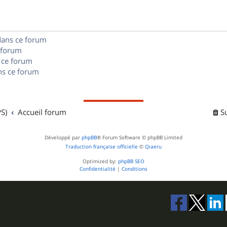
e
o
s
s
n
e
dans ce forum
s
s
 forum
e
 ce forum
s ce forum
s
S)
Accueil forum
S
Développé par
phpBB
® Forum Software © phpBB Limited
Traduction française officielle
©
Qiaeru
Optimized by:
phpBB SEO
Confidentialité
|
Conditions