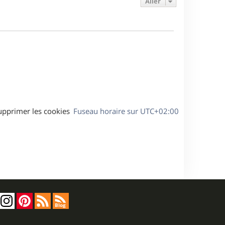
Aller
s
r
s
g
m
s
e
e
a
s
g
s
e
a
g
e
upprimer les cookies
Fuseau horaire sur
UTC+02:00