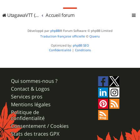
UtagawaVTT (Randos VTT et VTTAE avec traces GPS)
Accueil forum
Développé par
phpBB
® Forum Software © phpBB Limited
Traduction française officielle
©
Qiaeru
Optimized by:
phpBB SEO
Confidentialité
|
Conditions
Qui sommes-nous ?
Contact & Logos
Services pros
Mentions légales
Politique de
confidentialité
Consentement / Cookies
Stats des traces GPX