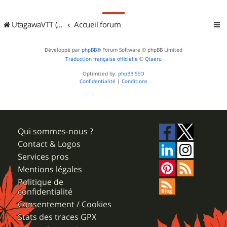
UtagawaVTT (Randos VTT et VTTAE avec traces GPS)
Accueil forum
Développé par
phpBB
® Forum Software © phpBB Limited
Traduction française officielle
©
Qiaeru
Optimized by:
phpBB SEO
Confidentialité
|
Conditions
Qui sommes-nous ?
Contact & Logos
Services pros
Mentions légales
Politique de
confidentialité
Consentement / Cookies
Stats des traces GPX