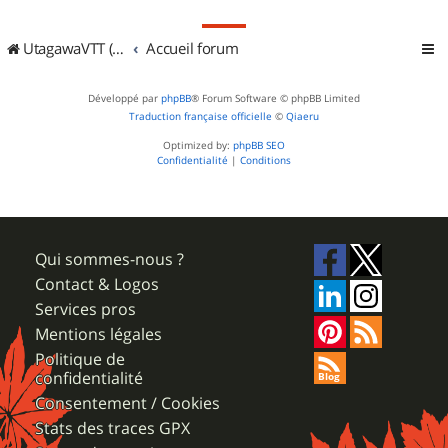
UtagawaVTT (Randos VTT et VTTAE avec traces GPS)
Accueil forum
Développé par
phpBB
® Forum Software © phpBB Limited
Traduction française officielle
©
Qiaeru
Optimized by:
phpBB SEO
Confidentialité
|
Conditions
Qui sommes-nous ?
Contact & Logos
Services pros
Mentions légales
Politique de
confidentialité
Consentement / Cookies
Stats des traces GPX