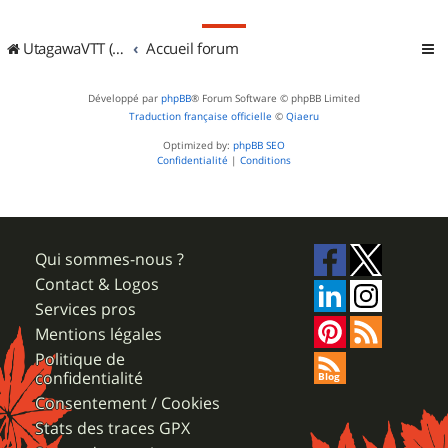
UtagawaVTT (Randos VTT et VTTAE avec traces GPS)
Accueil forum
Développé par
phpBB
® Forum Software © phpBB Limited
Traduction française officielle
©
Qiaeru
Optimized by:
phpBB SEO
Confidentialité
|
Conditions
Qui sommes-nous ?
Contact & Logos
Services pros
Mentions légales
Politique de
confidentialité
Consentement / Cookies
Stats des traces GPX