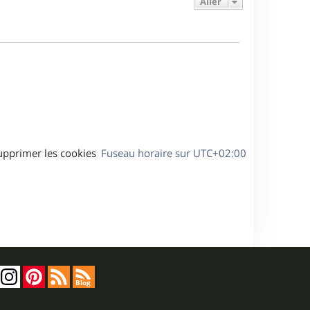
Aller
s
r
s
g
m
s
e
e
a
s
g
s
e
a
g
e
upprimer les cookies
Fuseau horaire sur
UTC+02:00