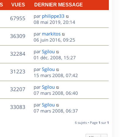
S
VUES
DERNIER MESSAGE
D
par
philippe33
V
67955
e
08 mai 2019, 20:14
r
u
D
par
markitos
n
V
36309
e
e
06 juin 2016, 09:25
i
r
u
e
s
D
par
Sgilou
n
r
V
32284
e
e
01 déc. 2008, 15:27
i
m
r
u
e
e
s
D
par
Sgilou
n
r
V
s
31223
e
e
15 mars 2008, 07:42
i
m
s
r
u
e
e
a
s
D
par
Sgilou
n
r
V
s
32207
g
e
e
07 mars 2008, 06:40
i
m
s
e
r
u
e
e
a
s
D
par
Sgilou
n
r
V
s
33083
g
e
e
07 mars 2008, 06:37
i
m
s
e
r
u
e
e
a
s
n
r
6 sujets • Page
1
sur
1
s
g
e
i
m
s
e
e
e
a