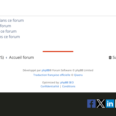
e
o
s
s
n
e
dans ce forum
s
s
 forum
e
 ce forum
s ce forum
s
S)
Accueil forum
S
Développé par
phpBB
® Forum Software © phpBB Limited
Traduction française officielle
©
Qiaeru
Optimized by:
phpBB SEO
Confidentialité
|
Conditions