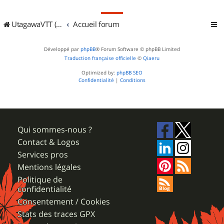
UtagawaVTT (Randos VTT et VTTAE avec traces GPS)
Accueil forum
Développé par
phpBB
® Forum Software © phpBB Limited
Traduction française officielle
©
Qiaeru
Optimized by:
phpBB SEO
Confidentialité
|
Conditions
Qui sommes-nous ?
Contact & Logos
Services pros
Mentions légales
Politique de
confidentialité
Consentement / Cookies
Stats des traces GPX